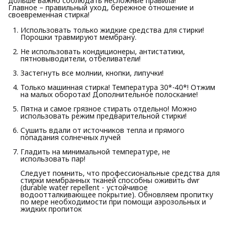
дольше важно соблюдать несложные правила!
Главное – правильный уход, бережное отношение и
своевременная стирка!
Использовать только жидкие средства для стирки!
Порошки травмируют мембрану.
Не использовать кондиционеры, антистатики,
пятновыводители, отбеливатели!
Застегнуть все молнии, кнопки, липучки!
Только машинная стирка! Температура 30*-40*! Отжим
на малых оборотах! Дополнительное полоскание!
Пятна и самое грязное стирать отдельно! Можно
использовать режим предварительной стирки!
Сушить вдали от источников тепла и прямого
попадания солнечных лучей
Гладить на минимальной температуре, не
использовать пар!
Следует помнить, что профессиональные средства для
стирки мембранных тканей способны оживить dwr
(durable water repellent - устойчивое
водоотталкивающее покрытие). Обновляем пропитку
по мере необходимости при помощи аэрозольных и
жидких пропиток