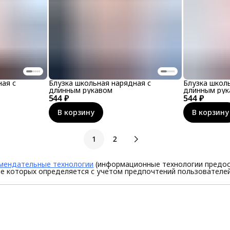
ная с
Блузка школьная нарядная с
Блузка школ
длинным рукавом
длинным ру
544 ₽
544 ₽
В корзину
В корзину
1
2
мендательные технологии
(информационные технологии предос
е которых определяется с учетом предпочтений пользователей