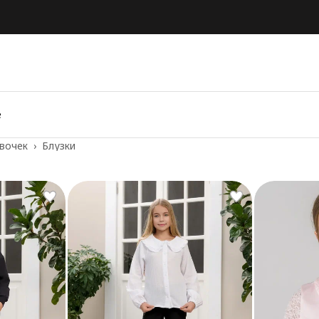
е
вочек
›
Блузки