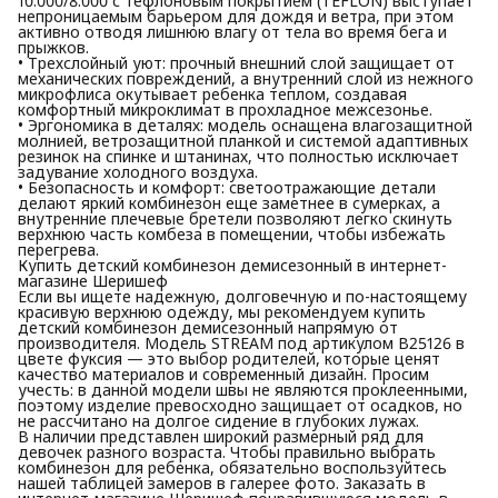
10.000/8.000 с тефлоновым покрытием (TEFLON) выступает
непроницаемым барьером для дождя и ветра, при этом
активно отводя лишнюю влагу от тела во время бега и
прыжков.
• Трехслойный уют: прочный внешний слой защищает от
механических повреждений, а внутренний слой из нежного
микрофлиса окутывает ребенка теплом, создавая
комфортный микроклимат в прохладное межсезонье.
• Эргономика в деталях: модель оснащена влагозащитной
молнией, ветрозащитной планкой и системой адаптивных
резинок на спинке и штанинах, что полностью исключает
задувание холодного воздуха.
• Безопасность и комфорт: светоотражающие детали
делают яркий комбинезон еще заметнее в сумерках, а
внутренние плечевые бретели позволяют легко скинуть
верхнюю часть комбеза в помещении, чтобы избежать
перегрева.
Купить детский комбинезон демисезонный в интернет-
магазине Шеришеф
Если вы ищете надежную, долговечную и по-настоящему
красивую верхнюю одежду, мы рекомендуем купить
детский комбинезон демисезонный напрямую от
производителя. Модель STREAM под артикулом В25126 в
цвете фуксия — это выбор родителей, которые ценят
качество материалов и современный дизайн. Просим
учесть: в данной модели швы не являются проклеенными,
поэтому изделие превосходно защищает от осадков, но
не рассчитано на долгое сидение в глубоких лужах.
В наличии представлен широкий размерный ряд для
девочек разного возраста. Чтобы правильно выбрать
комбинезон для ребенка, обязательно воспользуйтесь
нашей таблицей замеров в галерее фото. Заказать в