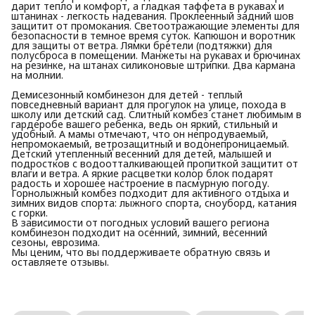
дарит тепло и комфорт, а гладкая таффета в рукавах и
штанинах - легкость надевания. Проклеенный задний шов
защитит от промокания. Светоотражающие элементы для
безопасности в темное время суток. Капюшон и воротник
для защиты от ветра. Лямки бретели (подтяжки) для
полусброса в помещении. Манжеты на рукавах и брючинах
на резинке, на штанах силиконовые штрипки. Два кармана
на молнии.
Демисезонный комбинезон для детей - теплый
повседневный вариант для прогулок на улице, похода в
школу или детский сад. Слитный комбез станет любимым в
гардеробе вашего ребенка, ведь он яркий, стильный и
удобный. А мамы отмечают, что он непродуваемый,
непромокаемый, ветрозащитный и водонепроницаемый.
Детский утепленный весенний для детей, малышей и
подростков с водоотталкивающей пропиткой защитит от
влаги и ветра. А яркие расцветки колор блок подарят
радость и хорошее настроение в пасмурную погоду.
Горнолыжный комбез подходит для активного отдыха и
зимних видов спорта: лыжного спорта, сноуборд, катания
с горки.
В зависимости от погодных условий вашего региона
комбинезон подходит на осенний, зимний, весенний
сезоны, еврозима.
Мы ценим, что вы поддерживаете обратную связь и
оставляете отзывы.