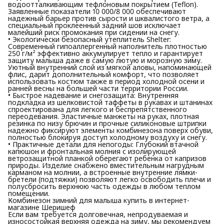
водоотталкивающим тефлоновым покрытием (Teflon).
Заявленные показатели 10 000/8 000 обеспечивают
надежный барьер против сырости и шквалистого ветра, а
специальный проклеенный задний шов исключает
малейший риск промокания при сидении на снегу.
• Экологически безопасный утеплитель Shelter:
Современный гипоаллергенный наполнитель плотностью
250 г/м² эффективно аккумулирует тепло и гарантирует
защиту малыша даже в самую лютую и морозную зиму.
Уютный внутренний слой из мягкой аловы, напоминающей
флис, дарит дополнительный комфорт, что позволяет
использовать костюм также в период холодной осени и
ранней весны на большей части территории России.
• Быстрое надевание и снегозащита: Внутренняя
подкладка из шелковистой таффеты в рукавах и штанинах
спроектирована для легкого и беспрепятственного
переодевания. Эластичные манжеты на руках, плотная
резинка по низу брючин и прочные силиконовые штрипки
надежно фиксируют элементы комбинезона поверх обуви,
полностью блокируя доступ холодному воздуху и снегу.
• Практичные детали для непогоды: Глубокий втачной
капюшон и фронтальная молния с изолирующей
ветрозащитной планкой оберегают ребенка от капризов
природы. Изделие снабжено вместительным нагрудным
карманом на молнии, а встроенные внутренние лямки-
бретели (подтяжки) позволяют легко освободить плечи и
полусбросить верхнюю часть одежды в любом теплом
помещении.
Комбинезон зимний для малыша купить в интернет-
магазине Шеришеф
Если вам требуется долговечная, непродуваемая и
износостойкая верхняя одежда на зиму, мы рекомендуем