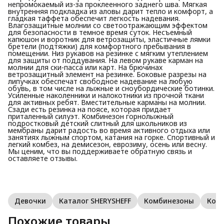
непромокаемый из-за проклеенного заднего шва. Мягкая
внутренняя подкладка из аловы дарит тепло и комфорт, а
гладкая таффета обеспечит легкость надевания.
Влагозащитные молнии со светоотражающим эффектом
для безопасности в темное время суток. Несъемный
капюшон и воротник для ветрозащиты, эластичные лямки
бретели (подтяжки) для комфортного пребывания в
помещении. Низ рукавов на резинке с мягким утеплением
для защиты от поддувания. На левом рукаве карман на
молнии для ски-пасса или карт. На брючинах
ветрозащитный элемент на резинке. Боковые разрезы на
липучках обеспечат свободное надевание на любую
обувь, в том числе на лыжные и сноубордические ботинки.
Усиленные наколенники и налокотники из прочной ткани
для активных ребят. Вместительные карманы на молнии.
Сзади есть резинка на поясе, которая придает
приталенный силуэт. Комбинезон горнолыжный
подростковый детский слитный для школьников из
мембраны дарит радость во время активного отдыха или
занятиях лыжным спортом, катания на горке. Спортивный и
легкий комбез, на демисезон, еврозиму, осень или весну.
Мы ценим, что вы поддерживаете обратную связь и
оставляете отзывы.
Девочки
Каталог SHERYSHEFF
Комбинезоны
Ком
Похожие товары