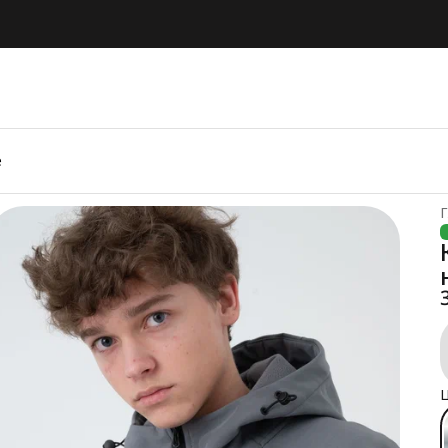
е
Г
Ц