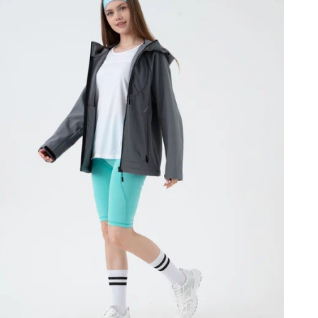
д
•
п
К
-
п
•
у
н
н
д
•
п
т
в
•
с
е
К
Е
в
р
р
В
п
х
В
к
о
т