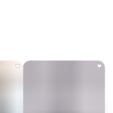
еришеф понравившуюся модель можно в несколько кликов с
ыстрой доставкой в ваш город.