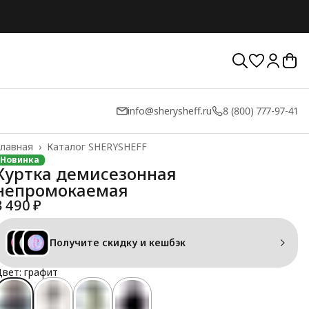
info@sherysheff.ru
8 (800) 777-97-41
лавная
›
Каталог SHERYSHEFF
Новинка
Куртка демисезонная
непромокаемая
3 490 ₽
Получите скидку и кешбэк
вет: графит