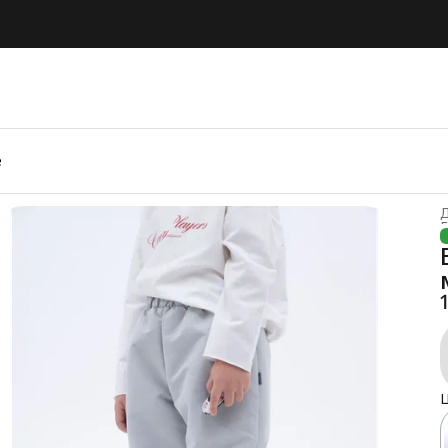
е
Г
Ц