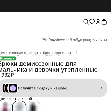
info@sherysheff.ru
8 (800) 777-97-41
Демисезонная одежда
›
Брюки для малышей
лавная
›
Каталог SHERYSHEFF
›
Одежда для малышей
›
Новинка
Брюки демисезонные для
мальчика и девочки утепленные
1 932 ₽
Получите скидку и кешбэк
вет: светло-серый