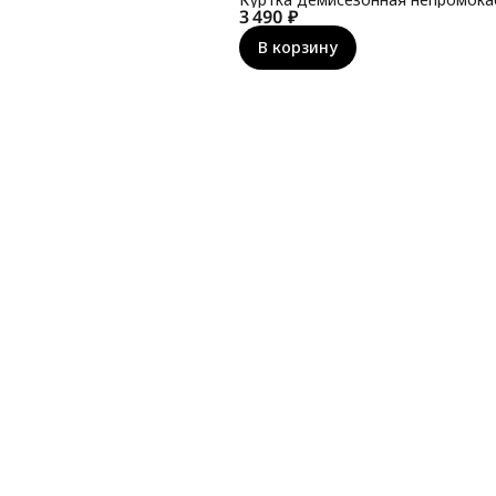
п
3 490 ₽
Ч
В корзину
р
г