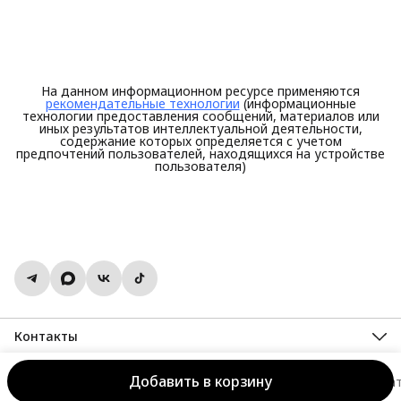
На данном информационном ресурсе применяются
рекомендательные технологии
(информационные
технологии предоставления сообщений, материалов или
иных результатов интеллектуальной деятельности,
содержание которых определяется с учетом
предпочтений пользователей, находящихся на устройстве
пользователя)
Контакты
Адрес
г. Иваново, ул Поэта Майорова 6/7
Добавить в корзину
SHERYSHEFF. Носи, как чувствуешь!
Оплата
Доставка и возвра
Телефон
8 (800) 777-97-41