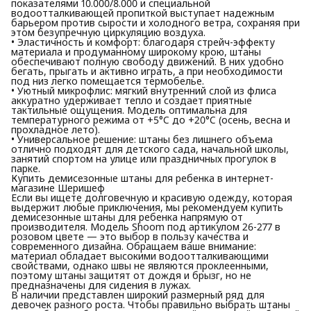
показателями 10.000/8.000 и специальной
водоотталкивающей пропиткой выступает надежным
барьером против сырости и холодного ветра, сохраняя при
этом безупречную циркуляцию воздуха.
• Эластичность и комфорт: благодаря стрейч-эффекту
материала и продуманному широкому крою, штаны
обеспечивают полную свободу движений. В них удобно
бегать, прыгать и активно играть, а при необходимости
под низ легко помещается термобелье.
• Уютный микрофлис: мягкий внутренний слой из флиса
аккуратно удерживает тепло и создает приятные
тактильные ощущения. Модель оптимальна для
температурного режима от +5°C до +20°C (осень, весна и
прохладное лето).
• Универсальное решение: штаны без лишнего объема
отлично подходят для детского сада, начальной школы,
занятий спортом на улице или праздничных прогулок в
парке.
Купить демисезонные штаны для ребенка в интернет-
магазине Шеришеф
Если вы ищете долговечную и красивую одежду, которая
выдержит любые приключения, мы рекомендуем купить
демисезонные штаны для ребенка напрямую от
производителя. Модель Shoom под артикулом 26-277 в
розовом цвете — это выбор в пользу качества и
современного дизайна. Обращаем ваше внимание:
материал обладает высокими водоотталкивающими
свойствами, однако швы не являются проклеенными,
поэтому штаны защитят от дождя и брызг, но не
предназначены для сидения в лужах.
В наличии представлен широкий размерный ряд для
девочек разного роста. Чтобы правильно выбрать штаны