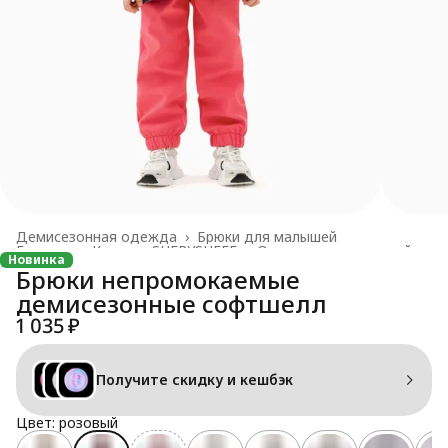
Демисезонная одежда
›
Брюки для малышей
Главная
›
Каталог SHERYSHEFF
›
Одежда для малышей
›
Новинка
Брюки непромокаемые
демисезонные софтшелл
1 035 ₽
Получите скидку и кешбэк
Цвет: розовый