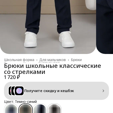
Школьная форма
›
Для мальчиков
›
Брюки
Главная
›
Каталог SHERYSHEFF
›
Брюки школьные классические
со стрелками
1 720 ₽
Получите скидку и кешбэк
Цвет: Темно-синий