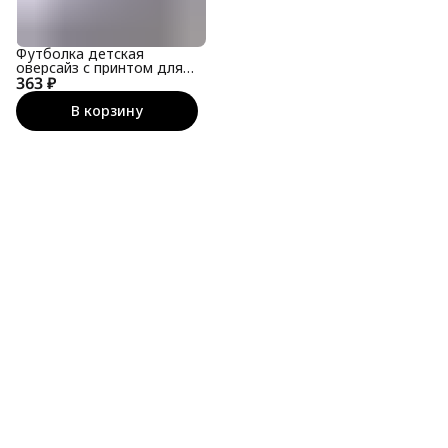
Футболка детская
оверсайз с принтом для
363 ₽
подростка
В корзину