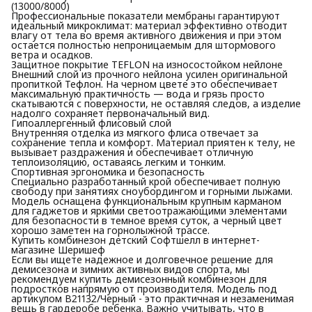
(13000/8000)
Профессиональные показатели мембраны гарантируют
идеальный микроклимат: материал эффективно отводит
влагу от тела во время активного движения и при этом
остается полностью непроницаемым для штормового
ветра и осадков.
Защитное покрытие TEFLON на износостойком нейлоне
Внешний слой из прочного нейлона усилен оригинальной
пропиткой Тефлон. На черном цвете это обеспечивает
максимальную практичность — вода и грязь просто
скатываются с поверхности, не оставляя следов, а изделие
надолго сохраняет первоначальный вид.
Гипоаллергенный флисовый слой
Внутренняя отделка из мягкого флиса отвечает за
сохранение тепла и комфорт. Материал приятен к телу, не
вызывает раздражения и обеспечивает отличную
теплоизоляцию, оставаясь легким и тонким.
Спортивная эргономика и безопасность
Специально разработанный крой обеспечивает полную
свободу при занятиях сноубордингом и горными лыжами.
Модель оснащена функциональным крупным карманом
для гаджетов и яркими светоотражающими элементами
для безопасности в темное время суток, а черный цвет
хорошо заметен на горнолыжной трассе.
Купить комбинезон детский Софтшелл в интернет-
магазине Шеришеф
Если вы ищете надежное и долговечное решение для
демисезона и зимних активных видов спорта, мы
рекомендуем купить демисезонный комбинезон для
подростков напрямую от производителя. Модель под
артикулом В21132/Черный - это практичная и незаменимая
вещь в гардеробе ребенка. Важно учитывать, что в