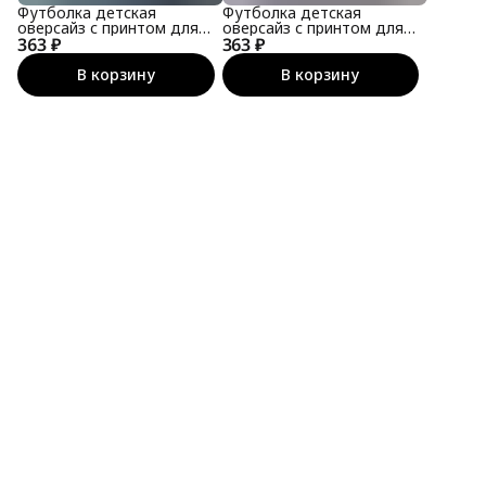
Футболка детская
Футболка детская
оверсайз с принтом для
оверсайз с принтом для
363 ₽
подростка
363 ₽
подростка
В корзину
В корзину