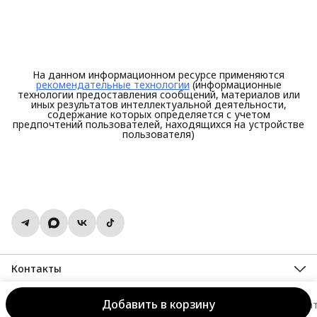
На данном информационном ресурсе применяются
рекомендательные технологии
(информационные
технологии предоставления сообщений, материалов или
иных результатов интеллектуальной деятельности,
содержание которых определяется с учетом
предпочтений пользователей, находящихся на устройстве
пользователя)
Контакты
Адрес
г. Иваново, ул Поэта Майорова 6/7
Добавить в корзину
SHERYSHEFF. Носи, как чувствуешь!
Оплата
Доставка и возвра
Телефон
8 (800) 777-97-41