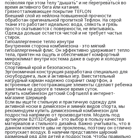
позволяя при этом телу “дышать” и не перегреваться во
время активного бега или катания.
Грязеотталкивающее покрытие TEFLON
Внешний слой из нейлона повышенной прочности
обработан оригинальной пропиткой Тефлон. На серой
ткани это работает идеально: вода, слякоть и грязь
просто скатываются с поверхности, не впитываясь.
Одежда дольше остается чистой и не требует частых
стирок.
Гипоаллергенное тепло изнутри
Внутренняя сторона комбинезона - это мягкий
гипоаллергенный флис. Он эффективно удерживает тепло
тела, приятен на ощупь и обеспечивает комфортный
микроклимат внутри костюма даже в сырую и холодную
погоду.
Спортивный крой и безопасность
Эргономичная конструкция разработана специально для
сноубординга, лыж и активных игр. Вместительный
нагрудный карман надежно сохранит смартфон, а
встроенные светоотражающие элементы сделают ребенка
заметным на дороге в темное время суток.
Купить комбинезон детский Софтшелл в интернет-
магазине Шеришеф
Если вы ищете стильную и практичную одежду для
активной носки в демисезон и зимних видов спорта, мы
рекомендуем купить демисезонный комбинезон для
подростка напрямую от производителя. Модель под
артикулом В21132/Серый - это выбор в пользу качества
материалов и стильного дизайна. Важно учитывать, что в
данном комплекте швы не проклеены, поэтому он отлично
пропускает воздух. В наличии представлен широкий
размерный ряд для детей и подростков. Чтобы правильно