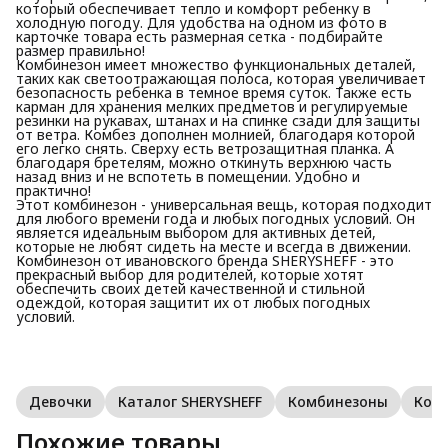
который обеспечивает тепло и комфорт ребенку в
холодную погоду. Для удобства на одном из фото в
карточке товара есть размерная сетка - подбирайте
размер правильно!
Комбинезон имеет множество функциональных деталей,
таких как светоотражающая полоса, которая увеличивает
безопасность ребенка в темное время суток. Также есть
карман для хранения мелких предметов и регулируемые
резинки на рукавах, штанах и на спинке сзади для защиты
от ветра. Комбез дополнен молнией, благодаря которой
его легко снять. Сверху есть ветрозащитная планка. А
благодаря бретелям, можно откинуть верхнюю часть
назад вниз и не вспотеть в помещении. Удобно и
практично!
Этот комбинезон - универсальная вещь, которая подходит
для любого времени года и любых погодных условий. Он
является идеальным выбором для активных детей,
которые не любят сидеть на месте и всегда в движении.
Комбинезон от ивановского бренда SHERYSHEFF - это
прекрасный выбор для родителей, которые хотят
обеспечить своих детей качественной и стильной
одеждой, которая защитит их от любых погодных
условий.
Девочки
Каталог SHERYSHEFF
Комбинезоны
Ком
Похожие товары