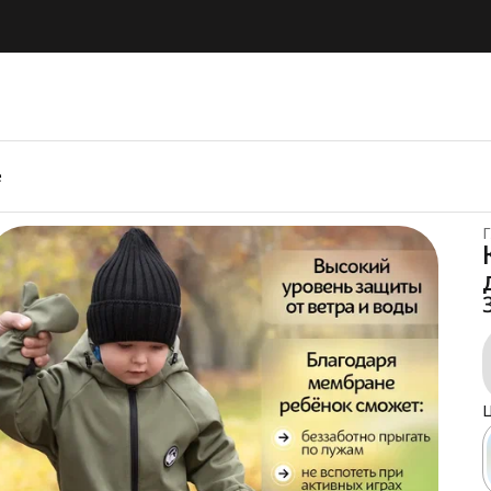
е
Г
Ц