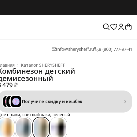
info@sherysheff.ru
8 (800) 777-97-41
лавная
›
Каталог SHERYSHEFF
Комбинезон детский
демисезонный
3 479 ₽
Получите скидку и кешбэк
вет: хаки, светлый хаки, зеленый