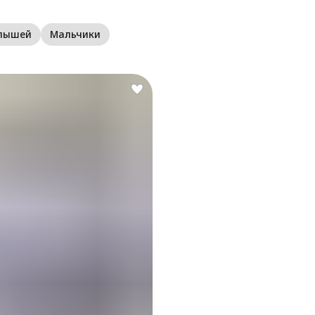
алышей
Мальчики