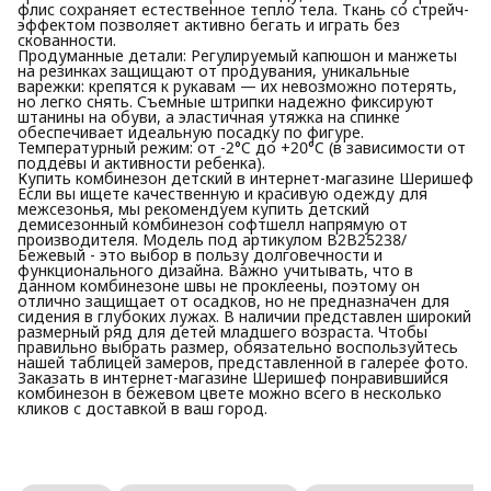
флис сохраняет естественное тепло тела. Ткань со стрейч-
эффектом позволяет активно бегать и играть без
скованности.
​Продуманные детали: Регулируемый капюшон и манжеты
на резинках защищают от продувания, уникальные
варежки: крепятся к рукавам — их невозможно потерять,
но легко снять. Съемные штрипки надежно фиксируют
штанины на обуви, а эластичная утяжка на спинке
обеспечивает идеальную посадку по фигуре.
​Температурный режим: от -2°C до +20°C (в зависимости от
поддевы и активности ребенка).
​Купить комбинезон детский в интернет-магазине Шеришеф
Если вы ищете качественную и красивую одежду для
межсезонья, мы рекомендуем купить детский
демисезонный комбинезон софтшелл напрямую от
производителя. Модель под артикулом В2В25238/
Бежевый - это выбор в пользу долговечности и
функционального дизайна. Важно учитывать, что в
данном комбинезоне швы не проклеены, поэтому он
отлично защищает от осадков, но не предназначен для
сидения в глубоких лужах. В наличии представлен широкий
размерный ряд для детей младшего возраста. Чтобы
правильно выбрать размер, обязательно воспользуйтесь
нашей таблицей замеров, представленной в галерее фото.
Заказать в интернет-магазине Шеришеф понравившийся
комбинезон в бежевом цвете можно всего в несколько
кликов с доставкой в ваш город.