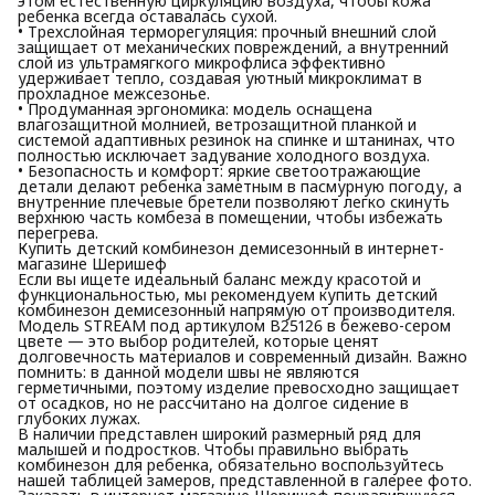
этом естественную циркуляцию воздуха, чтобы кожа
ребенка всегда оставалась сухой.
• Трехслойная терморегуляция: прочный внешний слой
защищает от механических повреждений, а внутренний
слой из ультрамягкого микрофлиса эффективно
удерживает тепло, создавая уютный микроклимат в
прохладное межсезонье.
• Продуманная эргономика: модель оснащена
влагозащитной молнией, ветрозащитной планкой и
системой адаптивных резинок на спинке и штанинах, что
полностью исключает задувание холодного воздуха.
• Безопасность и комфорт: яркие светоотражающие
детали делают ребенка заметным в пасмурную погоду, а
внутренние плечевые бретели позволяют легко скинуть
верхнюю часть комбеза в помещении, чтобы избежать
перегрева.
Купить детский комбинезон демисезонный в интернет-
магазине Шеришеф
Если вы ищете идеальный баланс между красотой и
функциональностью, мы рекомендуем купить детский
комбинезон демисезонный напрямую от производителя.
Модель STREAM под артикулом В25126 в бежево-сером
цвете — это выбор родителей, которые ценят
долговечность материалов и современный дизайн. Важно
помнить: в данной модели швы не являются
герметичными, поэтому изделие превосходно защищает
от осадков, но не рассчитано на долгое сидение в
глубоких лужах.
В наличии представлен широкий размерный ряд для
малышей и подростков. Чтобы правильно выбрать
комбинезон для ребенка, обязательно воспользуйтесь
нашей таблицей замеров, представленной в галерее фото.