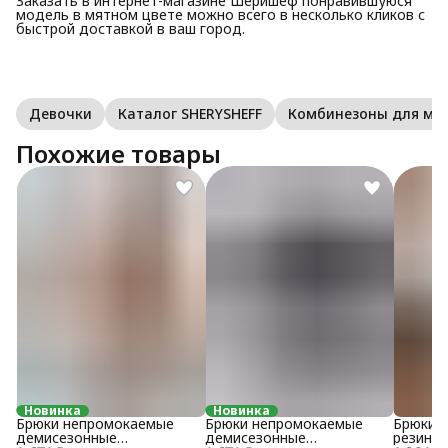
Заказать в интернет-магазине Шеришеф понравившуюся
модель в мятном цвете можно всего в несколько кликов с
быстрой доставкой в ваш город.
Девочки
Каталог SHERYSHEFF
Комбинезоны для м
Похожие товары
Новинка
Новинка
Брюки непромокаемые
Брюки непромокаемые
Брюки 
демисезонные
демисезонные
резинке