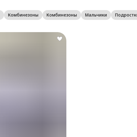
м
к
р
Комбинезоны
Комбинезоны
Мальчики
Подростк
б
р
в
л
к
ф
К
м
Е
р
п
ц
к
о
н
и
м