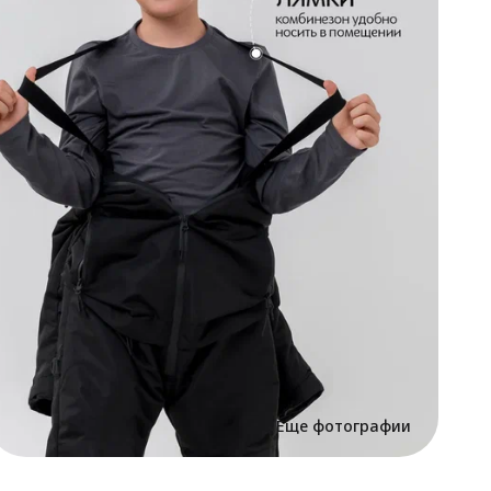
В
С
в
д
п
в
о
с
С
В
п
п
г
М
д
о
П
О
к
п
к
п
с
р
Еще фотографии
п
С
К