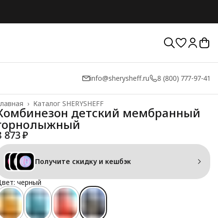
info@sherysheff.ru
8 (800) 777-97-41
лавная
›
Каталог SHERYSHEFF
Комбинезон детский мембранный
горнолыжный
8 873 ₽
Получите скидку и кешбэк
вет: черный