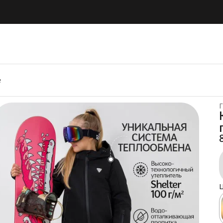
е
Г
Ц