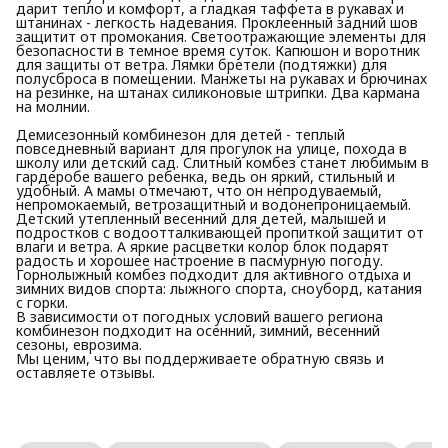
дарит тепло и комфорт, а гладкая таффета в рукавах и
штанинах - легкость надевания. Проклеенный задний шов
защитит от промокания. Светоотражающие элементы для
безопасности в темное время суток. Капюшон и воротник
для защиты от ветра. Лямки бретели (подтяжки) для
полусброса в помещении. Манжеты на рукавах и брючинах
на резинке, на штанах силиконовые штрипки. Два кармана
на молнии.
Демисезонный комбинезон для детей - теплый
повседневный вариант для прогулок на улице, похода в
школу или детский сад. Слитный комбез станет любимым в
гардеробе вашего ребенка, ведь он яркий, стильный и
удобный. А мамы отмечают, что он непродуваемый,
непромокаемый, ветрозащитный и водонепроницаемый.
Детский утепленный весенний для детей, малышей и
подростков с водоотталкивающей пропиткой защитит от
влаги и ветра. А яркие расцветки колор блок подарят
радость и хорошее настроение в пасмурную погоду.
Горнолыжный комбез подходит для активного отдыха и
зимних видов спорта: лыжного спорта, сноуборд, катания
с горки.
В зависимости от погодных условий вашего региона
комбинезон подходит на осенний, зимний, весенний
сезоны, еврозима.
Мы ценим, что вы поддерживаете обратную связь и
оставляете отзывы.