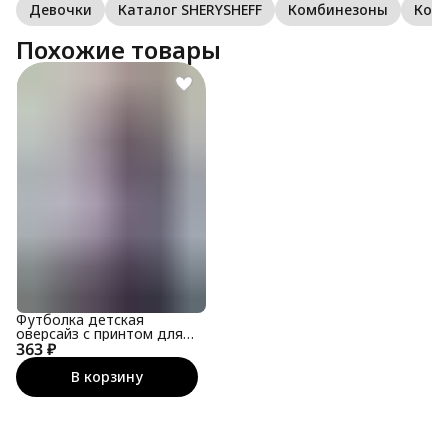
Девочки
Каталог SHERYSHEFF
Комбинезоны
Ком
Похожие товары
Футболка детская
оверсайз с принтом для
363 ₽
подростка
В корзину