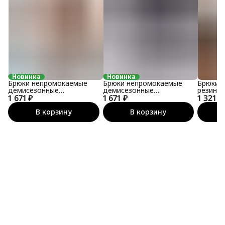
Новинка
Новинка
Брюки непромокаемые
Брюки непромокаемые
Брюки 
демисезонные
демисезонные
резинке
1 671 ₽
утеплённые софтшелл
1 671 ₽
утеплённые софтшелл
1 321 ₽
В корзину
В корзину