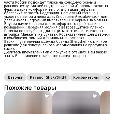
части России подойдет также на холодную осень и
раннюю весну. Мягкий внутренний слой из аловы похож на
флис и дарит комфорт и тепло, а гладкая таффета
обеспечит легкость надевания. Несъемный капюшон
укроет от ветра и непогоды. Спортивный комбинезон для
детей имеет нагрудный вместительный карман на молнии.
Внутри лямки бретели для комфортного пребывания в
помещении. Передняя молния с ветрозащитной планкой.
Резинка по низу брюк для защиты от снега и силиконовые
штрипки. Манжеты на рукавах. Костюм зимний для девочки
и комбинезон зимний для мальчика комплект.
Верхняя утепленная одежда бренда Sherysheff- отличное
решение для повседневного использования на прогулки в
садик.
Делитесь впечатлениями о покупке в отзывах. Нам важно
знать Ваше мнение о качестве наших товаров!
Девочки
Каталог SHERYSHEFF
Комбинезоны
Ком
Похожие товары