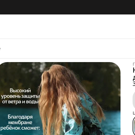
е
Г
Ц