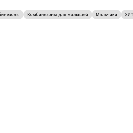
Д
с
бинезоны
Комбинезоны для малышей
Мальчики
ХИ