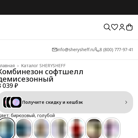
info@sherysheff.ru
8 (800) 777-97-41
лавная
›
Каталог SHERYSHEFF
Комбинезон софтшелл
демисезонный
3 039 ₽
Получите скидку и кешбэк
вет: бирюзовый, голубой