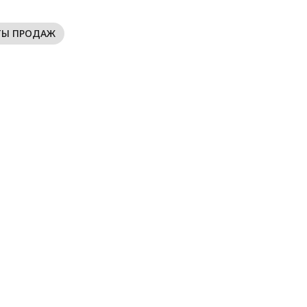
ата окончания действия
21.02.2027
ертификата/декларации
Бренд
Sherysheff
ТЫ ПРОДАЖ