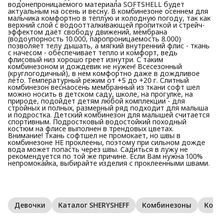
водонепроницаемого материала SOFTSHELL будет
актуальным на осень и весну. В комбинезоне осеннем для
мальчика комфортно в тёплую и холодную погоду, так как
верхний слой с водоотталкивающей пропиткой и стрейч-
эффектом даёт свободу движений, мембрана
(водоупорность 10.000, паропроницаемость 8.000)
позволяет телу дышать, а мягкий внутренний флис - ткань
с начесом - обеспечивает тепло и комфорт, ведь
флисовый низ хорошо греет изнутри. С таким
комбинезоном и дождевик не нужен! Всесезонный
(круглогодичный), в нем комфортно даже в дождливое
лето. Температурный режим от +5 до +20 г. Слитный
комбинезон веснаосень мембранный из ткани софт шел
можно носить в детском саду, школе, на прогулке, на
природе, подойдет детям любой комплекции - для
стройных и полных, размерный ряд подходит для малыша
и подростка. Детский комбинезон для малышей считается
спортивным. Подростковый водостойкий походный
костюм на флисе выполнен в трендовых цветах.
Внимание! Ткань софтшел не промокает, но швы в
комбинезоне НЕ проклеены, поэтому при сильном дожде
вода может попасть через швы. Садиться в лужу не
рекомендуется по той же причине. Если Вам нужна 100%
непромокайка, выбирайте изделия с проклеенными швами.
Девочки
Каталог SHERYSHEFF
Комбинезоны
Ком