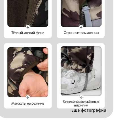
м
В
в
Т
э
1
м
к
м
п
м
к
б
б
к
О
к
м
п
о
С
Еще фотографии
с
Д
с