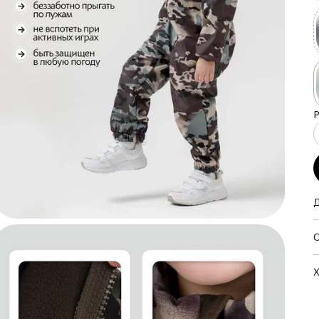
О
Х
б
м
А
н
м
д