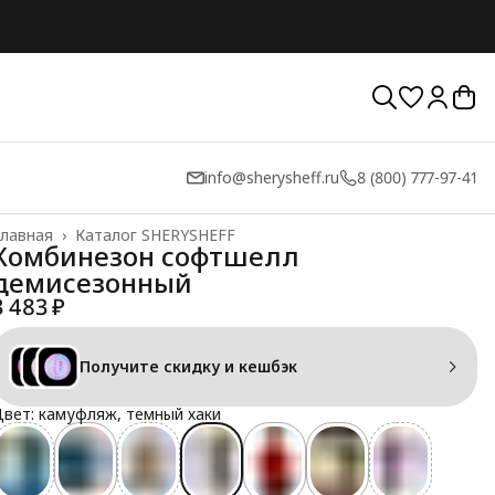
info@sherysheff.ru
8 (800) 777-97-41
лавная
›
Каталог SHERYSHEFF
Комбинезон софтшелл
демисезонный
3 483 ₽
Получите скидку и кешбэк
вет: камуфляж, темный хаки