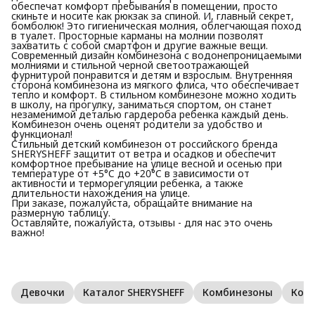
обеспечат комфорт пребывания в помещении, просто
скиньте и носите как рюкзак за спиной. И, главный секрет,
бомболюк! Это гигиеническая молния, облегчающая поход
в туалет. Просторные карманы на молнии позволят
захватить с собой смартфон и другие важные вещи.
Современный дизайн комбинезона с водонепроницаемыми
молниями и стильной черной светоотражающей
фурнитурой понравится и детям и взрослым. Внутренняя
сторона комбинезона из мягкого флиса, что обеспечивает
тепло и комфорт. В стильном комбинезоне можно ходить
в школу, на прогулку, заниматься спортом, он станет
незаменимой деталью гардероба ребенка каждый день.
Комбинезон очень оценят родители за удобство и
функционал!
Стильный детский комбинезон от российского бренда
SHERYSHEFF защитит от ветра и осадков и обеспечит
комфортное пребывание на улице весной и осенью при
температуре от +5°C до +20°C в зависимости от
активности и терморегуляции ребенка, а также
длительности нахождения на улице.
При заказе, пожалуйста, обращайте внимание на
размерную таблицу.
Оставляйте, пожалуйста, отзывы - для нас это очень
важно!
Девочки
Каталог SHERYSHEFF
Комбинезоны
Ком