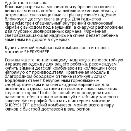
Удобство в нюансах:
Боковые разрезы на молниях внизу брючин позволяют
легко натягивать комбез на любую массивную обувь, а
встроенные снегозащитные гетры на резинке надежно
блокируют доступ снега внутрь. Для гаджетов
предусмотрен специальный внутренний силиконовый
карман с выходом под наушники, а снаружи расположены
два глубоких изолированных кармана. Фирменная
световозвращающая надпись на спине делает ребенка
заметным на дороге в сумерках.
Купить зимний мембранный комбинезон в интернет-
магазине SHERYSHEFF
Если вы ищете по-настоящему надежную, износостойкую
и красивую одежду для вашего ребенка, рекомендуем
купить зимний детский комбинезон из коллекции Force
напрямую от производителя. Практичная модель в
благородном бордовом оттенке (артикул З22137/
Бордовый) станет безупречным горнолыжным,
сноубордическим или снегоходным вариантом для
активного отдыха, катания на лыжах и захватывающих
спусков с горок. Чтобы безошибочно определиться с
размером, обязательно используйте таблицу замеров в
галерее фотографий. Заказать в интернет-магазине
SHERYSHEFF детский комбинезон можно всего в пару
кликов с быстрой доставкой в ваш регион.