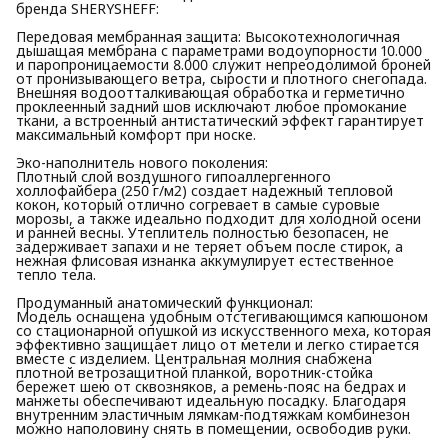
бренда SHERYSHEFF:
Передовая мембранная защита: Высокотехнологичная
дышащая мембрана с параметрами водоупорности 10.000
и паропроницаемости 8.000 служит непреодолимой броней
от пронизывающего ветра, сырости и плотного снегопада.
Внешняя водоотталкивающая обработка и герметично
проклеенный задний шов исключают любое промокание
ткани, а встроенный антистатический эффект гарантирует
максимальный комфорт при носке.
Эко-наполнитель нового поколения:
Плотный слой воздушного гипоаллергенного
холлофайбера (250 г/м2) создает надежный тепловой
кокон, который отлично согревает в самые суровые
морозы, а также идеально подходит для холодной осени
и ранней весны. Утеплитель полностью безопасен, не
задерживает запахи и не теряет объем после стирок, а
нежная флисовая изнанка аккумулирует естественное
тепло тела.
Продуманный анатомический функционал:
Модель оснащена удобным отстегивающимся капюшоном
со стационарной опушкой из искусственного меха, которая
эффективно защищает лицо от метели и легко стирается
вместе с изделием. Центральная молния снабжена
плотной ветрозащитной планкой, воротник-стойка
бережет шею от сквозняков, а ремень-пояс на бедрах и
манжеты обеспечивают идеальную посадку. Благодаря
внутренним эластичным лямкам-подтяжкам комбинезон
можно наполовину снять в помещении, освободив руки.