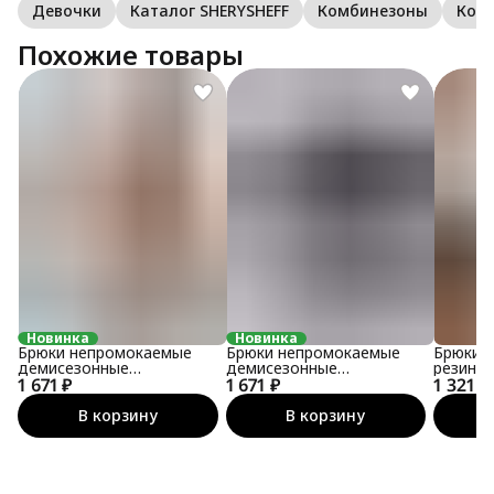
Девочки
Каталог SHERYSHEFF
Комбинезоны
Ком
Похожие товары
Новинка
Новинка
Брюки непромокаемые
Брюки непромокаемые
Брюки 
демисезонные
демисезонные
резинке
1 671 ₽
утеплённые софтшелл
1 671 ₽
утеплённые софтшелл
1 321 ₽
В корзину
В корзину