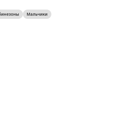
л
П
бинезоны
Мальчики
Б
н
п
п
н
з
д
в
К
Е
с
а
п
о
в
с
в
ф
д
д