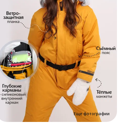
х
О
о
В
П
в
в
с
н
а
м
С
О
2
а
в
в
в
Э
с
у
Еще фотографии
к
э
ф
п