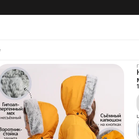
е
Г
Ц