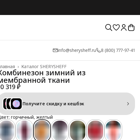
info@sherysheff.ru
8 (800) 777-97-41
лавная
›
Каталог SHERYSHEFF
Комбинезон зимний из
мембранной ткани
10 319 ₽
Получите скидку и кешбэк
вет: горчичный, желтый