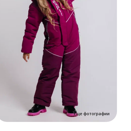
•
э
п
д
н
м
с
р
•
т
с
с
п
в
•
к
м
(
К
Е
с
р
б
н
Еще фотографии
а
с
н
к