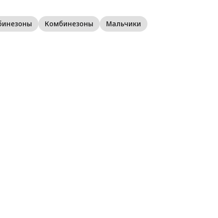
с
и
к
бинезоны
Комбинезоны
Мальчики
в
п
к
и
с