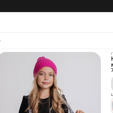
е
Г
Ц