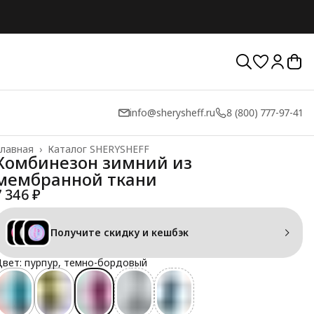
info@sherysheff.ru
8 (800) 777-97-41
лавная
›
Каталог SHERYSHEFF
Комбинезон зимний из
мембранной ткани
7 346 ₽
Получите скидку и кешбэк
вет: пурпур, темно-бордовый