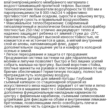
влагонепроницаемого мембранного материала с
водоотталкивающей пропиткой тефлон. Высокие
технологические показатели водоупорности 10 000 мм и
паропроницаемости 8 000 г/м2/24 ч эффективно
противостоят любым осадкам, сырости и сильному ветру,
гарантируя сухость и правильный воздухообмен.
• Максимальное теплосбережение: Современный
гипоаллергенный и экологически безопасный холлофайбер
плотностью 250 г/м2 отлично аккумулирует тепло и
надежно защищает ребенка от зимней стужи до -25°C.
Наполнитель обладает высокой износостойкостью, не
комкается и не истончается в швах, а мягкий внутренний
слой из аловы, напоминающий флис, дарит
дополнительное ощущение уюта и комфорта холодной
осенью и зимой.
• Легкое переодевание и защита от продувания:
Продуманная система застежки на две параллельные
молнии и липучки позволяет быстро и без лишних усилий
собрать малыша на прогулку. Высокий воротник-стойка,
плотные манжеты на рукавах и эластичная резинка по низу
брючин обеспечивают герметичную посадку, полностью
преграждая путь холодному воздуху.
• Практичные детали для зимней погоды: Глубокий
съемный капюшон со стационарной опушкой из
искусственного меха надежно укрывает от метели и легко
стирается в машинке вместе с комбинезоном. Модель
дополнена функциональным накладным карманом по
центру с фирменным карабином, съемными силиконовыми
штрипками для фиксации на обуви и внутренними лямками-
бретелями, позволяющими легко освободить плечи и
снять верхнюю часть одежды в помещении.