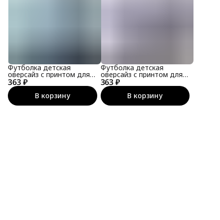
Футболка детская
Футболка детская
оверсайз с принтом для
оверсайз с принтом для
363 ₽
подростка
363 ₽
подростка
В корзину
В корзину