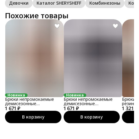
Девочки
Каталог SHERYSHEFF
Комбинезоны
Ком
Похожие товары
Новинка
Новинка
Брюки непромокаемые
Брюки непромокаемые
Брюки 
демисезонные
демисезонные
резинке
1 671 ₽
утеплённые софтшелл
1 671 ₽
утеплённые софтшелл
1 321 ₽
В корзину
В корзину