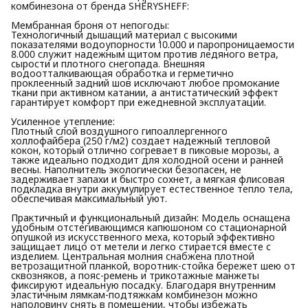
комбинезона от бренда SHERYSHEFF:
Мембранная броня от непогоды:
Технологичный дышащий материал с высокими
показателями водоупорности 10.000 и паропроницаемости
8.000 служит надежным щитом против ледяного ветра,
сырости и плотного снегопада. Внешняя
водоотталкивающая обработка и герметично
проклеенный задний шов исключают любое промокание
ткани при активном катании, а антистатический эффект
гарантирует комфорт при ежедневной эксплуатации.
Усиленное утепление:
Плотный слой воздушного гипоаллергенного
холлофайбера (250 г/м2) создает надежный тепловой
кокон, который отлично согревает в пиковые морозы, а
также идеально подходит для холодной осени и ранней
весны. Наполнитель экологически безопасен, не
задерживает запахи и быстро сохнет, а мягкая флисовая
подкладка внутри аккумулирует естественное тепло тела,
обеспечивая максимальный уют.
Практичный и функциональный дизайн: Модель оснащена
удобным отстегивающимся капюшоном со стационарной
опушкой из искусственного меха, который эффективно
защищает лицо от метели и легко стирается вместе с
изделием. Центральная молния снабжена плотной
ветрозащитной планкой, воротник-стойка бережет шею от
сквозняков, а пояс-ремень и трикотажные манжеты
фиксируют идеальную посадку. Благодаря внутренним
эластичным лямкам-подтяжкам комбинезон можно
наполовину снять в помещении, чтобы избежать