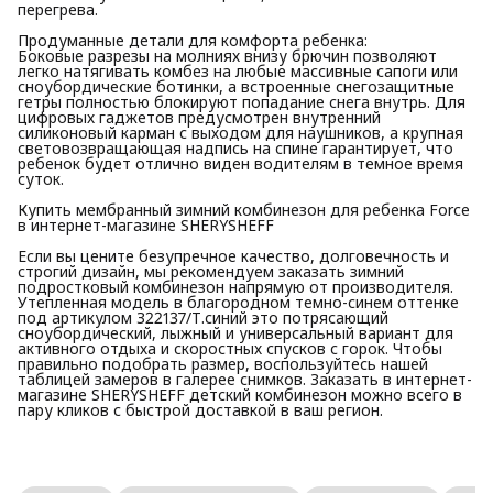
перегрева.
Продуманные детали для комфорта ребенка:
Боковые разрезы на молниях внизу брючин позволяют
легко натягивать комбез на любые массивные сапоги или
сноубордические ботинки, а встроенные снегозащитные
гетры полностью блокируют попадание снега внутрь. Для
цифровых гаджетов предусмотрен внутренний
силиконовый карман с выходом для наушников, а крупная
световозвращающая надпись на спине гарантирует, что
ребенок будет отлично виден водителям в темное время
суток.
Купить мембранный зимний комбинезон для ребенка Force
в интернет-магазине SHERYSHEFF
Если вы цените безупречное качество, долговечность и
строгий дизайн, мы рекомендуем заказать зимний
подростковый комбинезон напрямую от производителя.
Утепленная модель в благородном темно-синем оттенке
под артикулом З22137/Т.синий это потрясающий
сноубордический, лыжный и универсальный вариант для
активного отдыха и скоростных спусков с горок. Чтобы
правильно подобрать размер, воспользуйтесь нашей
таблицей замеров в галерее снимков. Заказать в интернет-
магазине SHERYSHEFF детский комбинезон можно всего в
пару кликов с быстрой доставкой в ваш регион.