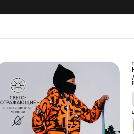
е
Г
Ц