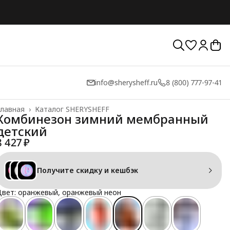
info@sherysheff.ru
8 (800) 777-97-41
лавная
›
Каталог SHERYSHEFF
Комбинезон зимний мембранный
детский
8 427 ₽
Получите скидку и кешбэк
вет: оранжевый, оранжевый неон