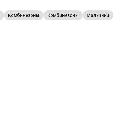
п
С
Комбинезоны
Комбинезоны
Мальчики
Б
н
с
г
в
м
д
К
м
Е
р
п
в
а
в
а
р
г
S
к