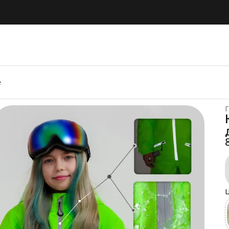
е
Г
Ц