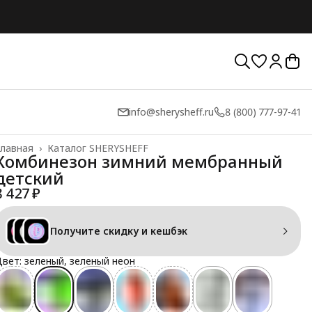
info@sherysheff.ru
8 (800) 777-97-41
лавная
›
Каталог SHERYSHEFF
Комбинезон зимний мембранный
детский
8 427 ₽
Получите скидку и кешбэк
вет: зеленый, зеленый неон