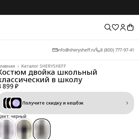
info@sherysheff.ru
8 (800) 777-97-41
лавная
›
Каталог SHERYSHEFF
Костюм двойка школьный
классический в школу
3 899 ₽
Получите скидку и кешбэк
вет: черный