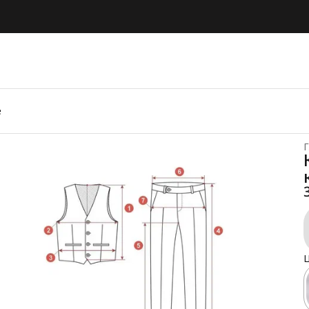
е
Г
Ц