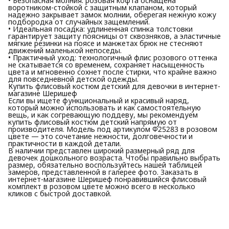
• Безопасная молния: розовая кофта оснащена
воротником-стойкой с защитным клапаном, который
надежно закрывает замок молнии, оберегая нежную кожу
подбородка от случайных защемлений.
• Идеальная посадка: удлиненная спинка толстовки
гарантирует защиту поясницы от сквозняков, а эластичные
мягкие резинки на поясе и манжетах брюк не стесняют
движений маленькой непоседы.
• Практичный уход: технологичный флис розового оттенка
не скатывается со временем, сохраняет насыщенность
цвета и мгновенно сохнет после стирки, что крайне важно
для повседневной детской одежды.
Купить флисовый костюм детский для девочки в интернет-
магазине Шеришеф
Если вы ищете функциональный и красивый наряд,
который можно использовать и как самостоятельную
вещь, и как согревающую поддеву, мы рекомендуем
купить флисовый костюм детский напрямую от
производителя. Модель под артикулом Ф25283 в розовом
цвете — это сочетание нежности, долговечности и
практичности в каждой детали.
В наличии представлен широкий размерный ряд для
девочек дошкольного возраста. Чтобы правильно выбрать
размер, обязательно воспользуйтесь нашей таблицей
замеров, представленной в галерее фото. Заказать в
интернет-магазине Шеришеф понравившийся флисовый
комплект в розовом цвете можно всего в несколько
кликов с быстрой доставкой.