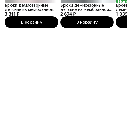
Новин
Брюки демисезонные
Брюки демисезонные
Брюки 
детские из мембранной
детские из мембранной
демисе
3 311 ₽
ткани
2 694 ₽
ткани
1 035 ₽
В корзину
В корзину