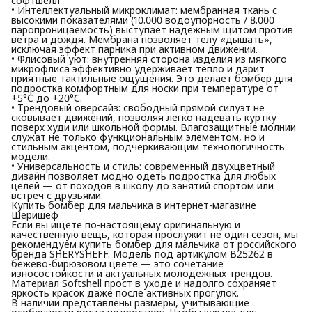
софтшелл
• Интеллектуальный микроклимат: мембранная ткань с
высокими показателями (10.000 водоупорность / 8.000
паропроницаемость) выступает надежным щитом против
ветра и дождя. Мембрана позволяет телу «дышать»,
исключая эффект парника при активном движении.
• Флисовый уют: внутренняя сторона изделия из мягкого
микрофлиса эффективно удерживает тепло и дарит
приятные тактильные ощущения. Это делает бомбер для
подростка комфортным для носки при температуре от
+5°C до +20°C.
• Трендовый оверсайз: свободный прямой силуэт не
сковывает движений, позволяя легко надевать куртку
поверх худи или школьной формы. Влагозащитные молнии
служат не только функциональным элементом, но и
стильным акцентом, подчеркивающим технологичность
модели.
• Универсальность и стиль: современный двухцветный
дизайн позволяет модно одеть подростка для любых
целей — от походов в школу до занятий спортом или
встреч с друзьями.
Купить бомбер для мальчика в интернет-магазине
Шеришеф
Если вы ищете по-настоящему оригинальную и
качественную вещь, которая прослужит не один сезон, мы
рекомендуем купить бомбер для мальчика от российского
бренда SHERYSHEFF. Модель под артикулом В25262 в
бежево-бирюзовом цвете — это сочетание
износостойкости и актуальных молодежных трендов.
Материал Softshell прост в уходе и надолго сохраняет
яркость красок даже после активных прогулок.
В наличии представлены размеры, учитывающие