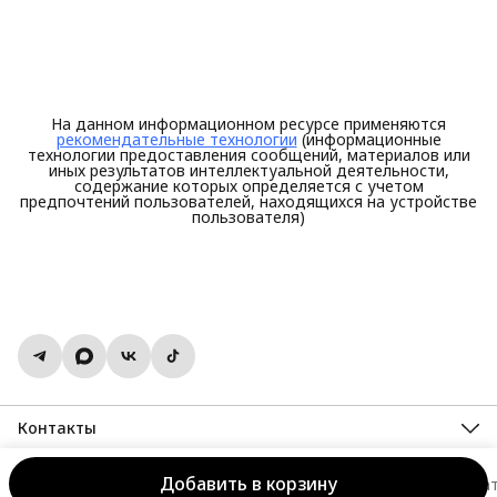
На данном информационном ресурсе применяются
рекомендательные технологии
(информационные
технологии предоставления сообщений, материалов или
иных результатов интеллектуальной деятельности,
содержание которых определяется с учетом
предпочтений пользователей, находящихся на устройстве
пользователя)
Контакты
Адрес
г. Иваново, ул Поэта Майорова 6/7
Добавить в корзину
SHERYSHEFF. Носи, как чувствуешь!
Оплата
Доставка и возвра
Телефон