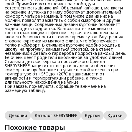
крой. Прямой силуэт отвечает за свободу и
естественность движений. Объемный капюшон, манжеты
на резинке и утяжка по низу обеспечат дополнительный
комфорт. Четыре кармана, в том числе два из них на
молнии, позволят захватить с собой смартфон и другие
важные вещи. Современный дизайн курточки позволитт
модно одеть подростка. Влагозащитные молнии со
светоотражающим эффектом – яркая деталь декора и
элемент безопасности в темное время суток. Внутренняя
сторона курточки из мягкого флиса, что обеспечивает
тепло и комфорт. В стильной курточке удобно ходить в
школу, на прогулку, заниматься спортом, она станет
незаменимой деталью гардероба подростка каждый день.
Ее очень ценят родители школьников за удобную длину!
Стильная детская куртка от российского бренда
SHERYSHEFF защитит от ветра и осадков и обеспечит
комфортное пребывание на улице весной и осенью при
температуре от +5°C до +20°C в зависимости от
активности и терморегуляции ребенка, а также
длительности нахождения на улице.
При заказе, пожалуйста, обращайте внимание на
размерную таблицу.
Девочки
Каталог SHERYSHEFF
Куртки
Куртки
Похожие товары