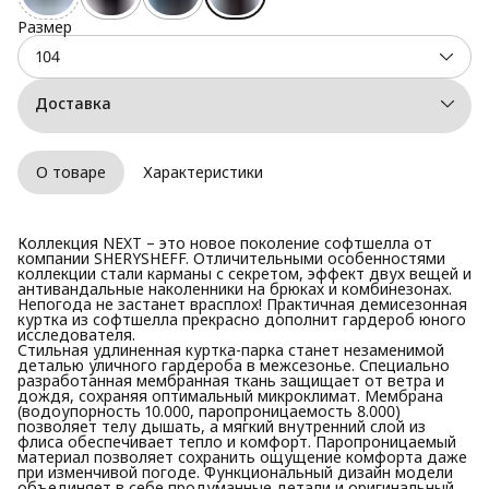
Размер
104
Доставка
О товаре
Характеристики
Коллекция NEXT – это новое поколение софтшелла от
компании SHERYSHEFF. Отличительными особенностями
коллекции стали карманы с секретом, эффект двух вещей и
антивандальные наколенники на брюках и комбинезонах.
Непогода не застанет врасплох! Практичная демисезонная
куртка из софтшелла прекрасно дополнит гардероб юного
исследователя.
Стильная удлиненная куртка-парка станет незаменимой
деталью уличного гардероба в межсезонье. Специально
разработанная мембранная ткань защищает от ветра и
дождя, сохраняя оптимальный микроклимат. Мембрана
(водоупорность 10.000, паропроницаемость 8.000)
позволяет телу дышать, а мягкий внутренний слой из
флиса обеспечивает тепло и комфорт. Паропроницаемый
материал позволяет сохранить ощущение комфорта даже
при изменчивой погоде. Функциональный дизайн модели
объединяет в себе продуманные детали и оригинальный