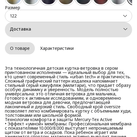
Размер
122
Доставка
О товаре
Характеристики
Эта технологичная детская куртка-ветровка в сером
принтованном исполнении — идеальный выбор для тех,
кто ценит современный стиль «urban tech» и практичность.
Сложный графический паттерн издалека напоминает
стильный серый камуфляж (милитари), что придает образу
особую динамику и уверенность. Модель полностью
универсальна: это отличная ветровка для мальчика,
готового к активным исследованиям, и одновременно
модная ветровка для девочки, предпочитающей
лаконичный и дерзкий стиль. Свободный крой oversize
позволяет легко комбинировать куртку с объемными худи,
толстовками или школьной формой.
Технологии комфорта и защиты Mercury-Tex Active
• Эффект «умной» мембраны: Профессиональная мембрана
с показателями 10.000/8.000 выступает непроницаемым
щитом от ветра и осадков. Пока ребенок играет или
занимается спортом, материал активно выводит лишнее