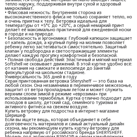
тепло наружу, поддерживая внутри сухой и здоровый
микроклимат.
• Флисовая нежность: Внутренняя сторона из
высококачественного флиса не только сохраняет тепло, но
и очень приятна к телу. Ветровка идеальна для
температуры от +5°C до +20°C, а серый немаркий принт
делает её максимально практичной для ежедневной носки
в городе и на природе.
• Безопасность и эргономика: Глубокий капюшон защищает
от капель дождя, а крупный пулер на молнии позволяет
ребенку легко застегиваться самостоятельно. Защитный
клапан у подбородка и светоотражающие элементы
делают каждую прогулку комфортной и безопасной.
• Полная свобода действий: Эластичный и мягкий материал
Softshell не сковывает движений. В этой куртке удобно всё:
от катания на самокате и велосипеде до занятий
физкультурой на школьном стадионе.
Универсальность 365 дней в году
Серая принтованная ветровка Sherysheff — это база на
любой сезон. Она незаменима в переменчивое межсезонье,
защитит от ветра прохладным летом и может служить
верхним слоем зимой в режиме «еврозима» при
использовании термобелья. Куртка отлично подходит для
походов в школу, детский сад, семейного туризма и
активного фитнеса на свежем воздухе.
Купить ветровку для подростка в интернет-магазине
Шеришеф
Если вы ищете вещь, которая объединяет в себе
долговечность материалов и самый актуальный дизайн
сезона, мы рекомендуем купить куртку-ветровку для
ребенка напрямую от российского бренда SHERYSHEFF.
Модель под артикулом В19042Ф в сером камуфляжном