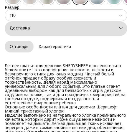
Размер
110
Доставка
О товаре
Характеристики
Летнее платье для девочки SHERYSHEFF в ослепительно
белом цвете - это воплощение нежности, легкости и
безупречного стиля для юных модниц. Чистый белый
оттенок придает образу особую свежесть и
торжественность, делая наряд максимально
универсальным для любого события. Это платье станет
идеальным выбором как для беззаботных игр в детском
саду или на пляже, так и для праздничных мероприятий на
свежем воздухе, подчеркивая воздушность и
естественное очарование ребенка.
Основные особенности платья для девочки Шеришеф:
Мягкий трикотажный хлопок:
Изделие выполнено из натурального хлопка премиального
качества, который дарит коже ощущение нежности и
позволяет ей дышать. Легкая дышащая ткань исключает
перегрев даже в самые знойные летние дни, обеспечивая
абсолютный комфорт во время активных прогулок или