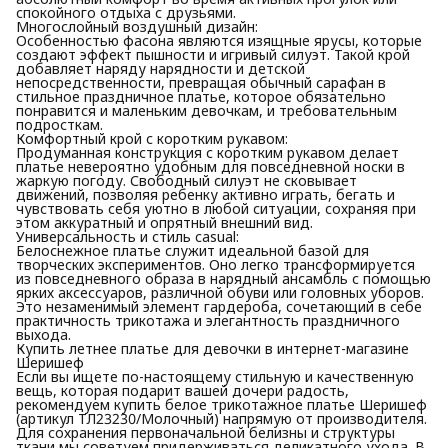
спокойного отдыха с друзьями.
Многослойный воздушный дизайн:
Особенностью фасона являются изящные ярусы, которые
создают эффект пышности и игривый силуэт. Такой крой
добавляет наряду нарядности и детской
непосредственности, превращая обычный сарафан в
стильное праздничное платье, которое обязательно
понравится и маленьким девочкам, и требовательным
подросткам.
Комфортный крой с коротким рукавом:
Продуманная конструкция с коротким рукавом делает
платье невероятно удобным для повседневной носки в
жаркую погоду. Свободный силуэт не сковывает
движений, позволяя ребенку активно играть, бегать и
чувствовать себя уютно в любой ситуации, сохраняя при
этом аккуратный и опрятный внешний вид.
Универсальность и стиль casual:
Белоснежное платье служит идеальной базой для
творческих экспериментов. Оно легко трансформируется
из повседневного образа в нарядный ансамбль с помощью
ярких аксессуаров, различной обуви или головных уборов.
Это незаменимый элемент гардероба, сочетающий в себе
практичность трикотажа и элегантность праздничного
выхода.
Купить летнее платье для девочки в интернет-магазине
Шеришеф
Если вы ищете по-настоящему стильную и качественную
вещь, которая подарит вашей дочери радость,
рекомендуем купить белое трикотажное платье Шеришеф
(артикул ТЛ23230/Молочный) напрямую от производителя.
Для сохранения первоначальной белизны и структуры
ткани мы советуем придерживаться деликатного ухода. В