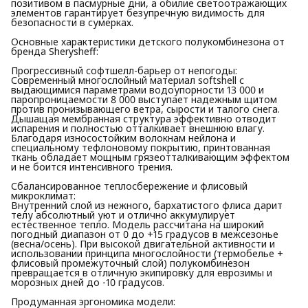
позитивом в пасмурные дни, а обилие светоотражающих
элементов гарантирует безупречную видимость для
безопасности в сумерках.
Основные характеристики детского полукомбинезона от
бренда Sherysheff:
Прогрессивный софтшелл-барьер от непогоды:
Современный многослойный материал softshell с
выдающимися параметрами водоупорности 13 000 и
паропроницаемости 8 000 выступает надежным щитом
против пронизывающего ветра, сырости и талого снега.
Дышащая мембранная структура эффективно отводит
испарения и полностью отталкивает внешнюю влагу.
Благодаря износостойким волокнам нейлона и
специальному тефлоновому покрытию, принтованная
ткань обладает мощным грязеотталкивающим эффектом
и не боится интенсивного трения.
Сбалансированное теплосбережение и флисовый
микроклимат:
Внутренний слой из нежного, бархатистого флиса дарит
телу абсолютный уют и отлично аккумулирует
естественное тепло. Модель рассчитана на широкий
погодный диапазон от 0 до +15 градусов в межсезонье
(весна/осень). При высокой двигательной активности и
использовании принципа многослойности (термобелье +
флисовый промежуточный слой) полукомбинезон
превращается в отличную экипировку для еврозимы и
морозных дней до -10 градусов.
Продуманная эргономика модели: