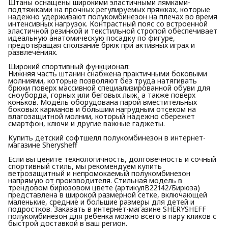
Штаны оснащены широкими эластичными лямками-
подтяжками на прочных регулируемых пряжках, которые
надежно удерживают полукомбинезон на плечах во время
интенсивных нагрузок. Контрастный пояс со встроенной
эластичной резинкой и текстильной стропой обеспечивает
идеальную анатомическую посадку по фигуре,
предотвращая сползание брюк при активных играх и
развлечениях.
Широкий спортивный функционал:
Нижняя часть штанин снабжена практичными боковыми
молниями, которые позволяют без труда натягивать
брюки поверх массивной специализированной обуви для
сноуборда, горных или беговых лыж, а также поверх
коньков. Модель оборудована парой вместительных
боковых карманов и большим нагрудным отсеком на
влагозащитной молнии, который надежно сбережет
смартфон, ключи и другие важные гаджеты.
Купить детский софтшелл полукомбинезон в интернет-
магазине Sherysheff
Если вы цените технологичность, долговечность и сочный
спортивный стиль, мы рекомендуем купить
ветрозащитный и непромокаемый полукомбинезон
напрямую от производителя. Стильная модель в
трендовом бирюзовом цвете (артикулВ22142/Бирюза)
представлена в широкой размерной сетке, включающей
маленькие, средние и большие размеры для детей и
подростков. Заказать в интернет-магазине SHERYSHEFF
полукомбинезон для ребенка можно всего в пару кликов с
быстрой доставкой в ваш регион.