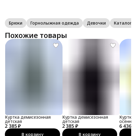
Брюки
Горнолыжная одежда
Девочки
Каталог S
Похожие товары
Куртка демисезонная
Куртка демисезонная
Куртка
детская
детская
осенняя
2 385 ₽
2 385 ₽
6 436 ₽
мембра
В корзину
В корзину