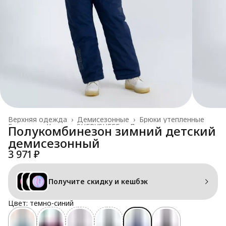
Верхняя одежда
›
Демисезонные
›
Брюки утепленные
Главная
›
Каталог SHERYSHEFF
›
Дети
›
Полукомбинезон зимний детский
демисезонный
3 971 ₽
Получите скидку и кешбэк
Цвет: темно-синий