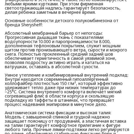
любыми яркими куртками. При этом фирменная
светоотражающая надпись гарантирует безопасность,
делая ребенка заметным в вечернее время.
Основные особенности детского полукомбинезона от
бренда Sherysheff:
Абсолютный мембранный барьер от непогоды:
Прогрессивная дышащая ткань с показателями
водоупорности 10.000 и паропроницаемости 8.000,
дополненная тефлоновым покрытием, служит мощным
щитом против пронизывающего ветра, сырости и мокрого
снега. Полностью проклеенный средний задний шов
обеспечивает герметичность в самой уязвимой зоне,
позволяя подростку активно играть и кататься на
ватрушках, оставаясь в абсолютной сухости.
Умное утепление и комбинированный внутренний подклад:
Внутри находится современный гипоаллергенный
холлофайбер плотностью 150 г/м², который эффективно
удерживает тепло даже при низких температурах до
−25°С. Система внутреннего комфорта включает мягкий
согревающий флис в области корпуса и скользящую
подкладку из таффеты в штанинах, что превращает
процесс надевания экипировки в минутное дело.
Анатомическая система фиксации и высокая талия:
Модель с завышенной спинкой и грудкой надежно
защищает поясницу от продувания, а эластичная вставка
на талии гарантирует комфортное прилегание к фигуре
любого типа. Прочные лямки-подтяжки легко регулируются
по длине, обеспечивая стабильную фиксацию брюк и