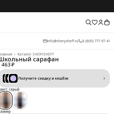
info@sherysheff.ru
8 (800) 777-97-41
лавная
›
Каталог SHERYSHEFF
Школьный сарафан
1 463 ₽
Получите скидку и кешбэк
вет: серый
Размер