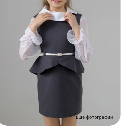
С
Д
с
Д
с
Еще фотографии