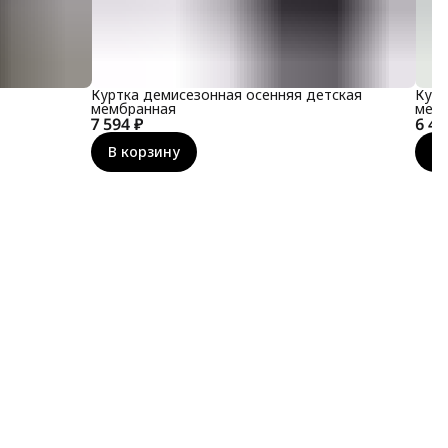
Куртка демисезонная осенняя детская
Курт
мембранная
мем
7 594 ₽
6 43
В корзину
В 