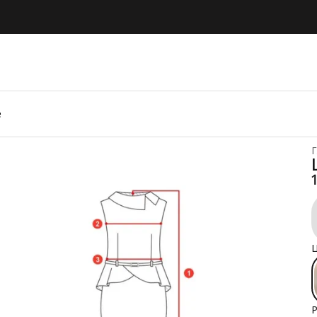
е
Г
Ц