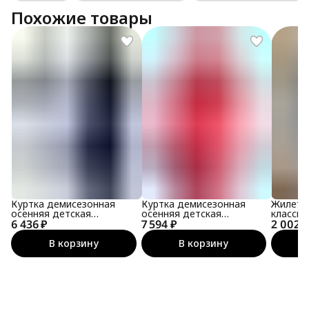
Похожие товары
Куртка демисезонная
Куртка демисезонная
Жилет 
осенняя детская
осенняя детская
классич
6 436 ₽
мембранная
7 594 ₽
мембранная
2 002 ₽
В корзину
В корзину