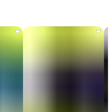
 ценят свободу самовыражения в своих первых модных
бразах. В наличии представлен широкий размерный ряд,
позволяющий подобрать подходящий вариант для самого
ного возраста. Чтобы покупка принесла только радость,
бязательно воспользуйтесь нашей таблицей замеров.
аказать в интернет-магазине Шеришеф понравившуюся
одель в голубом цвете можно всего в несколько кликов с
ыстрой доставкой в ваш город.