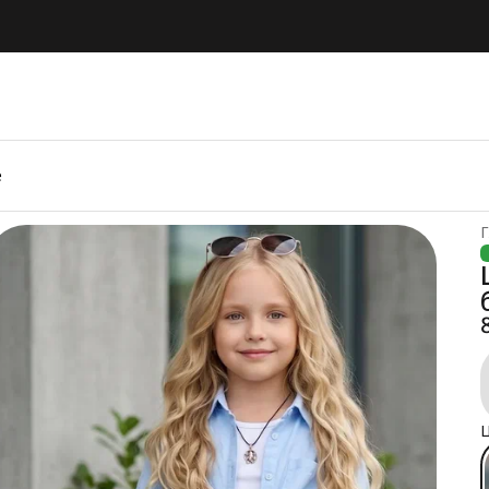
е
Г
Ц