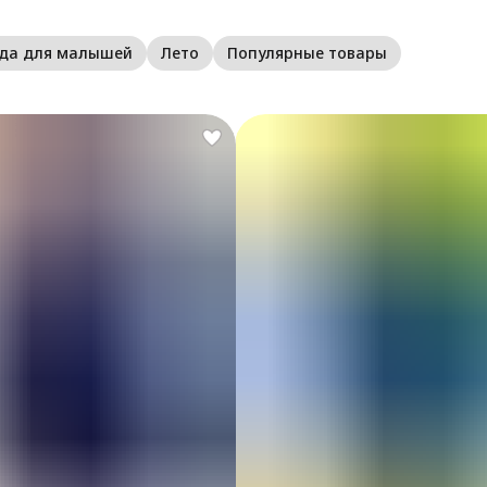
и
о
жда для малышей
Лето
Популярные товары
ю
о
З
м
б