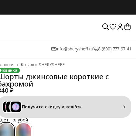
info@sherysheff.ru
8 (800) 777-97-41
лавная
›
Каталог SHERYSHEFF
Новинка
Шорты джинсовые короткие с
бахромой
840 ₽
Получите скидку и кешбэк
вет: голубой