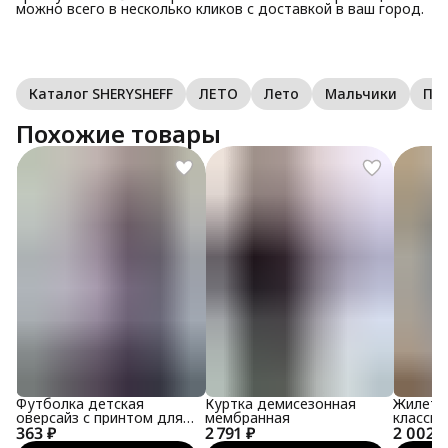
можно всего в несколько кликов с доставкой в ваш город.
Каталог SHERYSHEFF
ЛЕТО
Лето
Мальчики
По
Похожие товары
Футболка детская
Куртка демисезонная
Жилет 
оверсайз с принтом для
мембранная
классич
363 ₽
подростка
2 791 ₽
2 002 ₽