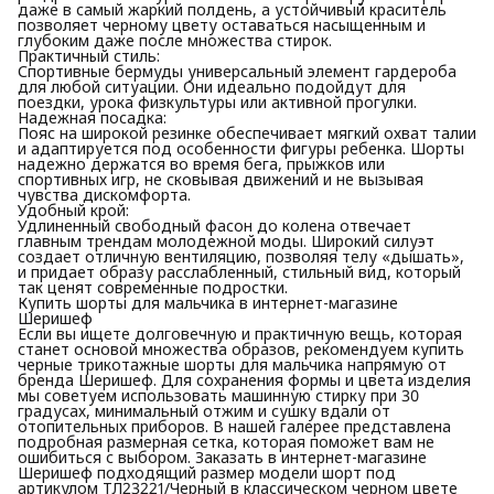
даже в самый жаркий полдень, а устойчивый краситель
позволяет черному цвету оставаться насыщенным и
глубоким даже после множества стирок.
Практичный стиль:
Спортивные бермуды универсальный элемент гардероба
для любой ситуации. Они идеально подойдут для
поездки, урока физкультуры или активной прогулки.
Надежная посадка:
Пояс на широкой резинке обеспечивает мягкий охват талии
и адаптируется под особенности фигуры ребенка. Шорты
надежно держатся во время бега, прыжков или
спортивных игр, не сковывая движений и не вызывая
чувства дискомфорта.
Удобный крой:
Удлиненный свободный фасон до колена отвечает
главным трендам молодежной моды. Широкий силуэт
создает отличную вентиляцию, позволяя телу «дышать»,
и придает образу расслабленный, стильный вид, который
так ценят современные подростки.
Купить шорты для мальчика в интернет-магазине
Шеришеф
Если вы ищете долговечную и практичную вещь, которая
станет основой множества образов, рекомендуем купить
черные трикотажные шорты для мальчика напрямую от
бренда Шеришеф. Для сохранения формы и цвета изделия
мы советуем использовать машинную стирку при 30
градусах, минимальный отжим и сушку вдали от
отопительных приборов. В нашей галерее представлена
подробная размерная сетка, которая поможет вам не
ошибиться с выбором. Заказать в интернет-магазине
Шеришеф подходящий размер модели шорт под
артикулом ТЛ23221/Черный в классическом черном цвете