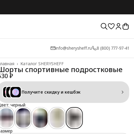
info@sherysheff.ru
8 (800) 777-97-41
лавная
›
Каталог SHERYSHEFF
Шорты спортивные подростковые
630 ₽
Получите скидку и кешбэк
вет: черный
Размер