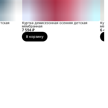
тская
Куртка демисезонная осенняя детская
Курт
мембранная
мем
7 594 ₽
6 43
В корзину
В 