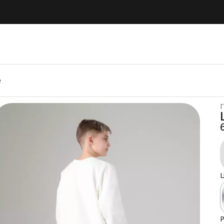
е
Г
Ц