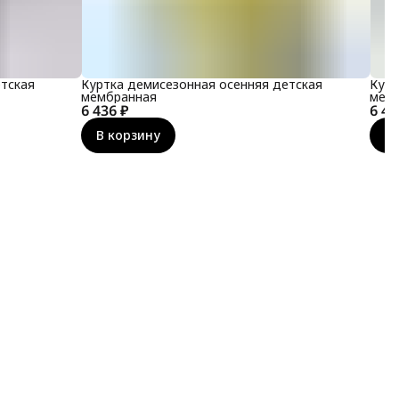
тская
Куртка демисезонная осенняя детская
Курт
мембранная
мем
6 436 ₽
6 43
В корзину
В 