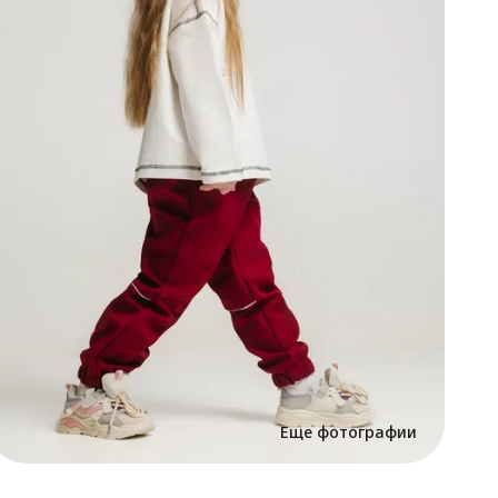
б
в
с
•
с
н
п
ф
•
п
т
•
г
и
Б
р
•
н
ш
п
К
Е
м
н
в
с
Еще фотографии
б
н
В