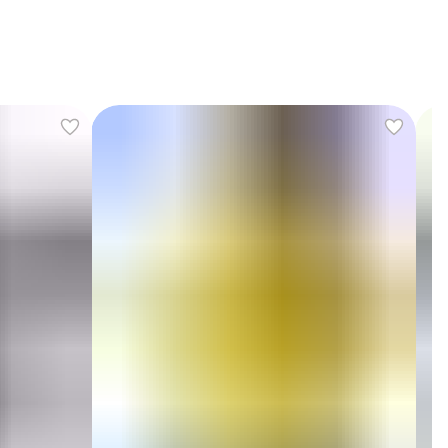
алышей или школьников, пожалуйста, обязательно
знакомьтесь с нашей размерной таблицей в галерее
фотографий.