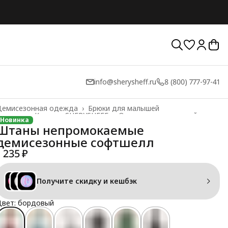
info@sherysheff.ru
8 (800) 777-97-41
Демисезонная одежда
›
Брюки для малышей
лавная
›
Каталог SHERYSHEFF
›
Одежда для малышей
›
Новинка
Штаны непромокаемые
демисезонные софтшелл
1 235 ₽
Получите скидку и кешбэк
Цвет: бордовый