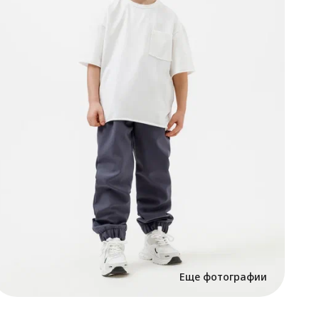
б
в
с
•
с
н
п
ф
з
•
п
т
•
о
м
д
д
•
н
ш
п
К
Е
м
н
в
Еще фотографии
с
б
н
В