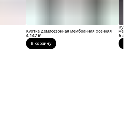
Курт
Куртка демисезонная мембранная осенняя
мем
4 147 ₽
6 43
В корзину
В 