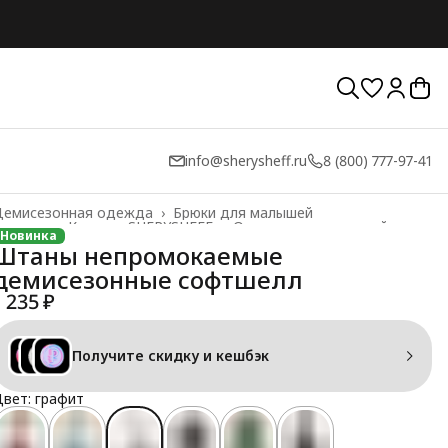
info@sherysheff.ru
8 (800) 777-97-41
Демисезонная одежда
›
Брюки для малышей
лавная
›
Каталог SHERYSHEFF
›
Одежда для малышей
›
Новинка
Штаны непромокаемые
демисезонные софтшелл
1 235 ₽
Получите скидку и кешбэк
вет: графит