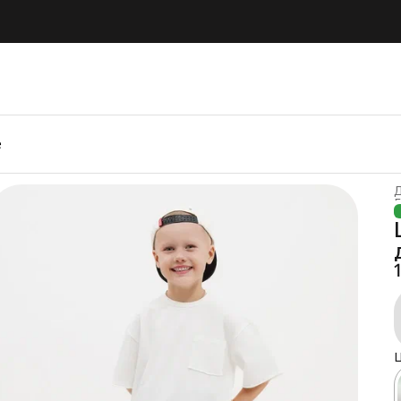
е
Г
Ц