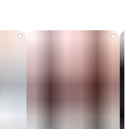
интернет-магазине Шеришеф подходящие штаны для
алышей или школьников, пожалуйста, обязательно
знакомьтесь с нашей размерной таблицей в галерее
фотографий.