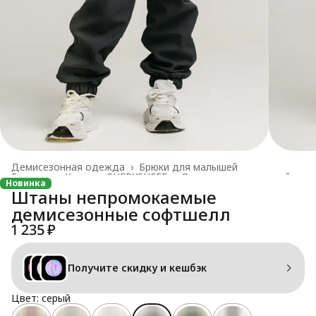
Демисезонная одежда
›
Брюки для малышей
Главная
›
Каталог SHERYSHEFF
›
Одежда для малышей
›
Новинка
Штаны непромокаемые
демисезонные софтшелл
1 235 ₽
Получите скидку и кешбэк
Цвет: серый