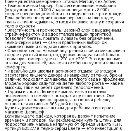
Преимущества мембранных штанов Mercury-Tex Active:
• Технологичный барьер: Профессиональная мембрана
(водоупорность 10.000 / паропроницаемость 8.000)
создает непроницаемый щит от ледяного ветра и дождя.
Пока ребенок покоряет новые вершины на площадке,
ткань активно «дышит», отводя лишнюю влагу и сохраняя
тело в сухости.
• Эластичность и прочность: Верхний слой с выраженным
стрейч-эффектом и водоотталкивающей пропиткой
позволяет бегать, прыгать и лазать без ограничений.
Темно-серый цвет — самый практичный выбор: он
скрывает пыль и следы активных прогулок.
• Флисовое тепло: Нежный внутренний слой из микрофлиса
создает уютный кокон, поддерживая идеальный баланс
тепла при температуре от -2°C до +20°C. Это идеальные
штаны для малышей, чья кожа особенно чувствительна к
комфорту.
• Идеально для школы и активного отдыха: Благодаря
отсутствию лишнего декора и немаркому оттенку, брюки
отлично подходят для школы, детского сада и продленки.
Модель хорошо садится на детей любого роста — как на
высоких, так и на ребят среднего телосложения.
• Туризм и спорт: Легкие и компактные, эти штаны
незаменимы в семейных походах и путешествиях. Они
защищают от капризов природы, позволяя ребенку
оставаться активным 365 дней в году.
Купить демисезонные штаны для ребенка в интернет-
магазине Шеришеф
Если вы ищете одежду, которая выдержит испытание
временем и погодой, мы рекомендуем купить штаны для
подростка или малыша напрямую от бренда SHERYSHEFF.
Артикул В25277 в темно-сером цвете — это инвестиция в