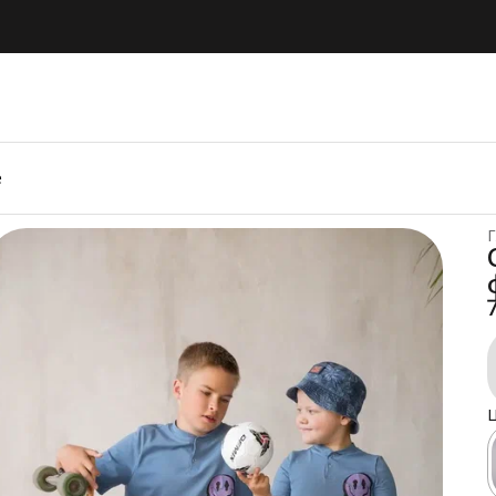
е
Г
Ц