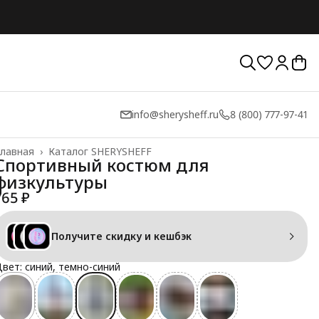
info@sherysheff.ru
8 (800) 777-97-41
лавная
›
Каталог SHERYSHEFF
Спортивный костюм для
физкультуры
765 ₽
Получите скидку и кешбэк
вет: синий, темно-синий