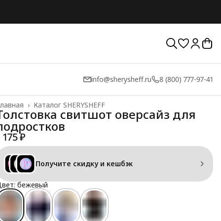
info@sherysheff.ru
8 (800) 777-97-41
лавная
›
Каталог SHERYSHEFF
Толстовка свитшот оверсайз для
подростков
1 175 ₽
Получите скидку и кешбэк
Цвет: бежевый