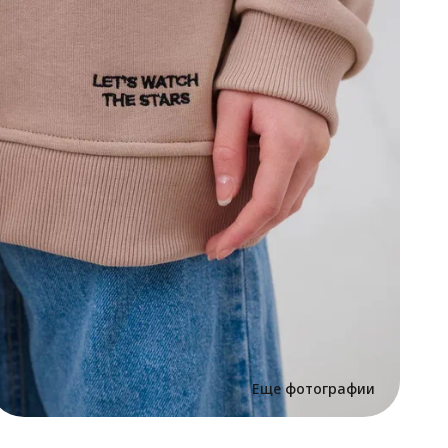
д
Д
к
с
Т
у
к
с
б
л
т
о
у
Т
п
С
э
п
д
Л
В
д
Еще фотографии
в