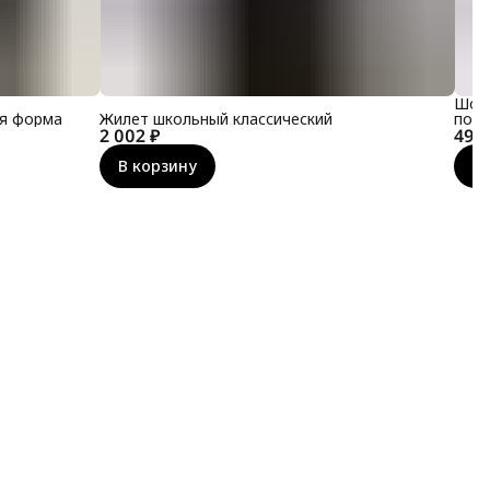
Шорт
ая форма
Жилет школьный классический
подр
2 002 ₽
491 
В корзину
В 