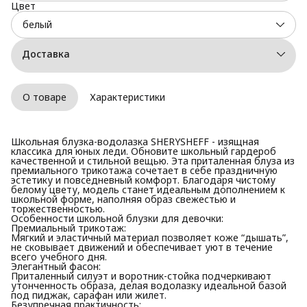
Цвет
белый
Доставка
О товаре
Характеристики
Школьная блузка-водолазка SHERYSHEFF - изящная
классика для юных леди. Обновите школьный гардероб
качественной и стильной вещью. Эта приталенная блуза из
премиального трикотажа сочетает в себе праздничную
эстетику и повседневный комфорт. Благодаря чистому
белому цвету, модель станет идеальным дополнением к
школьной форме, наполняя образ свежестью и
торжественностью.
Особенности школьной блузки для девочки:
Премиальный трикотаж:
Мягкий и эластичный материал позволяет коже “дышать”,
не сковывает движений и обеспечивает уют в течение
всего учебного дня.
Элегантный фасон:
Приталенный силуэт и воротник-стойка подчеркивают
утонченность образа, делая водолазку идеальной базой
под пиджак, сарафан или жилет.
Безупречная практичность: