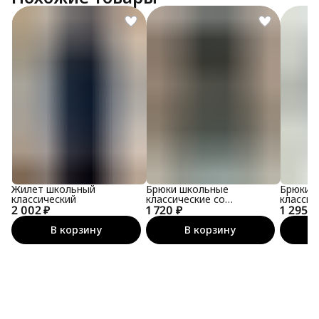
Жилет школьный
Брюки школьные
Брюки 
классический
классические со
классич
2 002 ₽
1 720 ₽
стрелками
1 295 ₽
стрелк
В корзину
В корзину