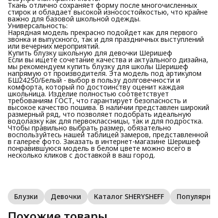
Ткань отлично сохраняет форму после многочисленных
стирок и обладает высокой износостойкостью, что крайне
важно для базовой школьной одежды.
Универсальность:
Нарядная модель прекрасно подойдет как для первого
звонка и выпускного, так и для праздничных выступлений
или вечерних мероприятий.
Купить блузку школьную для девочки Шеришеф
Если вы ищете сочетание качества и актуального дизайна,
мы рекомендуем купить блузку для школы Шеришеф
напрямую от производителя. Эта модель под артикулом
БШ24250/Белый - выбор в пользу долговечности и
комфорта, который по достоинству оценит каждая
школьница. Изделие полностью соответствует
требованиям ГОСТ, что гарантирует безопасность и
высокое качество пошива. В наличии представлен широкий
размерный ряд, что позволяет подобрать идеальную
водолазку как для первоклассницы, так и для подростка.
Чтобы правильно выбрать размер, обязательно
воспользуйтесь нашей таблицей замеров, представленной
в галерее фото. Заказать в интернет-магазине Шеришеф
понравившуюся модель в белом цвете можно всего в
несколько кликов с доставкой в ваш город.
Блузки
Девочки
Каталог SHERYSHEFF
Популярны
Похожие товары