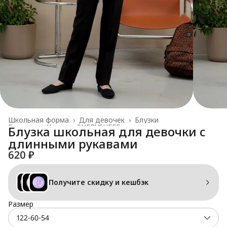
Школьная форма
›
Для девочек
›
Блузки
Главная
›
Каталог SHERYSHEFF
›
Блузка школьная для девочки с
длинными рукавами
620 ₽
Получите скидку и кешбэк
Размер
122-60-54