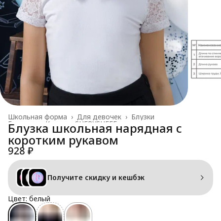
Школьная форма
›
Для девочек
›
Блузки
Главная
›
Каталог SHERYSHEFF
›
Блузка школьная нарядная с
коротким рукавом
928 ₽
Получите скидку и кешбэк
Цвет: белый