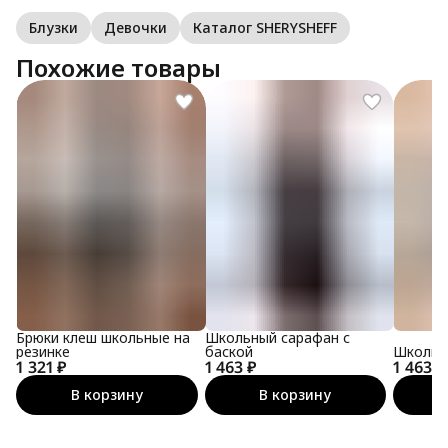
Блузки
Девочки
Каталог SHERYSHEFF
Похожие товары
Брюки клеш школьные на
Школьный сарафан с
резинке
баской
Школьн
1 321 ₽
1 463 ₽
1 463 ₽
В корзину
В корзину