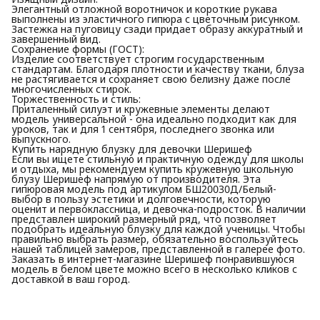
Элегантный отложной воротничок и короткие рукава
выполнены из эластичного гипюра с цветочным рисунком.
Застежка на пуговицу сзади придает образу аккуратный и
завершенный вид.
Сохранение формы (ГОСТ):
Изделие соответствует строгим государственным
стандартам. Благодаря плотности и качеству ткани, блуза
не растягивается и сохраняет свою белизну даже после
многочисленных стирок.
Торжественность и стиль:
Приталенный силуэт и кружевные элементы делают
модель универсальной - она идеально подходит как для
уроков, так и для 1 сентября, последнего звонка или
выпускного.
Купить нарядную блузку для девочки Шеришеф
Если вы ищете стильную и практичную одежду для школы
и отдыха, мы рекомендуем купить кружевную школьную
блузу Шеришеф напрямую от производителя. Эта
гипюровая модель под артикулом БШ20030Д/Белый-
выбор в пользу эстетики и долговечности, которую
оценит и первоклассница, и девочка-подросток. В наличии
представлен широкий размерный ряд, что позволяет
подобрать идеальную блузку для каждой ученицы. Чтобы
правильно выбрать размер, обязательно воспользуйтесь
нашей таблицей замеров, представленной в галерее фото.
Заказать в интернет-магазине Шеришеф понравившуюся
модель в белом цвете можно всего в несколько кликов с
доставкой в ваш город.